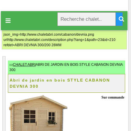

json_img=http://www.chaletabri.com/cabanon/devnia.png
urlhttp://www.chaletabri.com/description.php?lang=1&path=23&id=210
refdet=ABRI DEVNIA 300/200 28MM
:::
CHALET ABRI
ABRI DE JARDIN EN BOIS STYLE CABANON DEVNIA
300
Abri de jardin en bois STYLE CABANON
DEVNIA 300
Sur commande