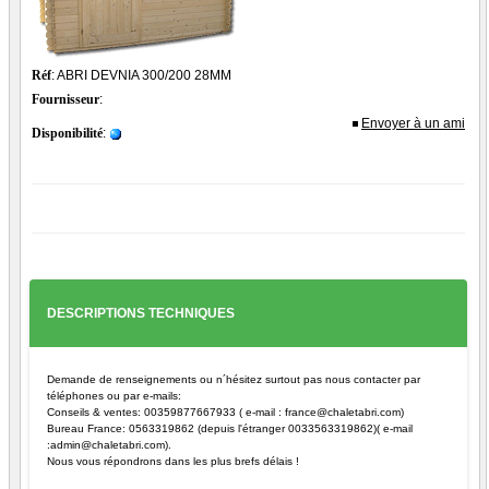
Réf
: ABRI DEVNIA 300/200 28MM
Fournisseur
:
Envoyer à un ami
Disponibilité
:
DESCRIPTIONS TECHNIQUES
Demande de renseignements ou n´hésitez surtout pas nous contacter par
téléphones ou par e-mails:
Conseils & ventes: 00359877667933 ( e-mail : france@chaletabri.com)
Bureau France: 0563319862 (depuis l'étranger 0033563319862)( e-mail
:admin@chaletabri.com).
Nous vous répondrons dans les plus brefs délais !