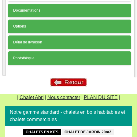
Documentations
Options
Délai de livraison
Photothèque
|
Chalet Abri
|
Nous contacter
|
PLAN DU SITE
|
Notre gamme standard - chalets en bois habitables et
chalets commerciales
CHALETS EN KITS
CHALET DE JARDIN 20m2