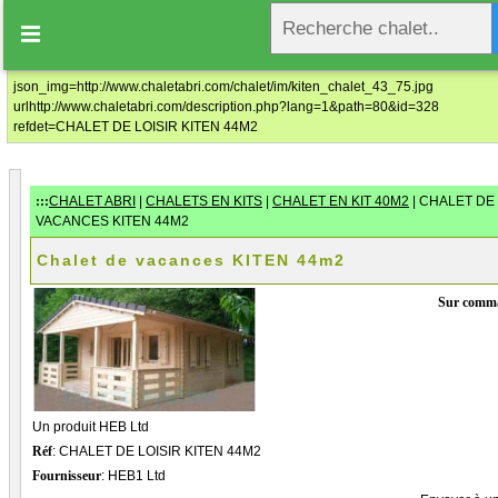
Prix au tarif à partir de: 0.00€ T.T.C

Civilité
*
Monsieur
Madame
json_img=http://www.chaletabri.com/chalet/im/kiten_chalet_43_75.jpg
urlhttp://www.chaletabri.com/description.php?lang=1&path=80&id=328
refdet=CHALET DE LOISIR KITEN 44M2
Nom
*
Prénom
*
:::
CHALET ABRI
|
CHALETS EN KITS
|
CHALET EN KIT 40M2
| CHALET DE
VACANCES KITEN 44M2
Entreprise
Chalet de vacances KITEN 44m2
Sur comm
Domaine d'activité
No TVA Intracommunautaire
Adresse de facturation
*
Un produit HEB Ltd
Réf
: CHALET DE LOISIR KITEN 44M2
Fournisseur
: HEB1 Ltd