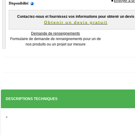
Envoyer à u
Disponibilité
:
Contactez-nous et fournissez vos informations pour obtenir un devis
Code postal
*
Obtenir un devis gratuit
Demande de renseignements
Ville
*
Formulaire de demande de renseignements pour un de
nos produits ou un projet sur mesure
Adresse de la livraison
Adresse E-mail
*
DESCRIPTIONS TECHNIQUES
Numéro de téléphone
*
=

Votre message