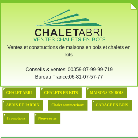
:: Demande devis pour l'achat
::: MODELE DE BASE
Ventes et constructions de maisons en bois et chalets en
kits
Conseils & ventes: 00359-87-99-99-719
Bureau France:06-81-07-57-77
CHALET ABRI
CHALETS EN KITS
MAISONS EN BOIS
ABRIS DE JARDIN
Chalet commerciaux
GARAGE EN BOIS
Promotions
Nouveautés
CHALET DE LOISIR KITEN 44M2