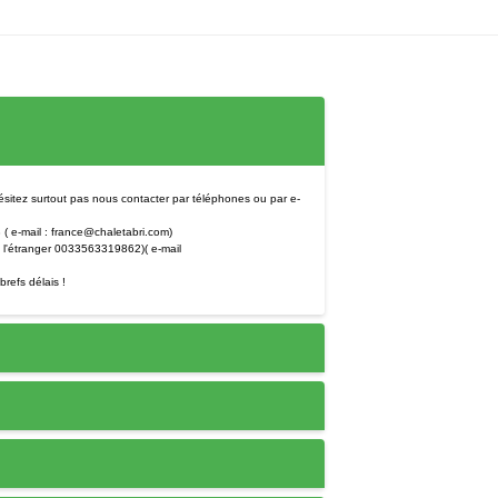
No TVA Intracommunautaire
Adresse de facturation
*
tez surtout pas nous contacter par téléphones ou par e-
Code postal
*
 e-mail : france@chaletabri.com)
l'étranger 0033563319862)( e-mail
Ville
*
refs délais !
Adresse de la livraison
Adresse E-mail
*