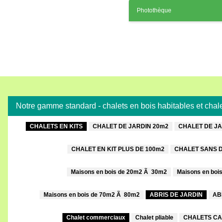
Photothèque
Notre gamme standard - chalets en bois habitables et cha
CHALETS EN KITS
CHALET DE JARDIN 20m2
CHALET DE JA
CHALET EN KIT PLUS DE 100m2
CHALET SANS 
Maisons en bois de 20m2 Ã 30m2
Maisons en boi
Maisons en bois de 70m2 Ã 80m2
ABRIS DE JARDIN
AB
Chalet commerciaux
Chalet pliable
CHALETS CA