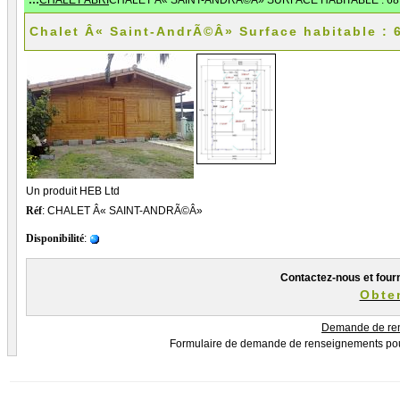
:::
CHALET ABRI
CHALET Â« SAINT-ANDRÃ©Â» SURFACE HABITABLE : 68
Chalet Â« Saint-AndrÃ©Â» Surface habitable : 
Un produit HEB Ltd
Réf
: CHALET Â« SAINT-ANDRÃ©Â»
Disponibilité
:
Contactez-nous et fourn
Obten
Demande de re
Formulaire de demande de renseignements pour