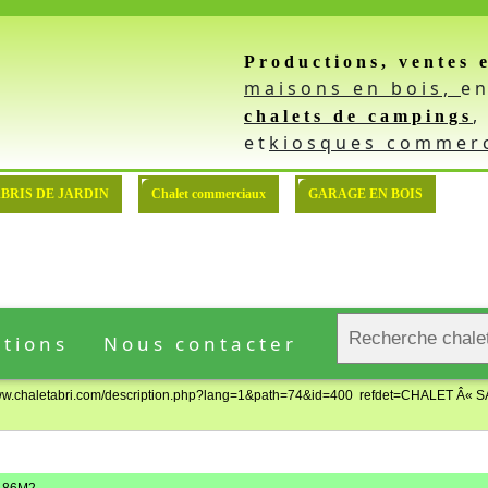
Productions, ventes 
: Demande devis pour l'achat
maisons en bois,
e
chalets de campings
et
kiosques commer
::: MODELE DE BASE
BRIS DE JARDIN
Chalet commerciaux
GARAGE EN BOIS
ations
Nous contacter
://www.chaletabri.com/description.php?lang=1&path=74&id=400 refdet=CHALET Â« S