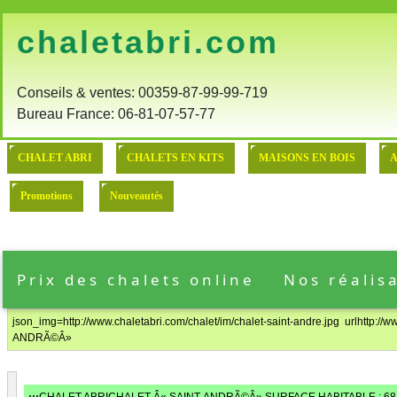
chaletabri.com
:
Conseils & ventes: 00359-87-99-99-719
Bureau France: 06-81-07-57-77
CHALET ABRI
CHALETS EN KITS
MAISONS EN BOIS
A
Promotions
Nouveautés
Prix des chalets online
Nos réalis
json_img=http://www.chaletabri.com/chalet/im/chalet-saint-andre.jpg urlhttp
ANDRÃ©Â»