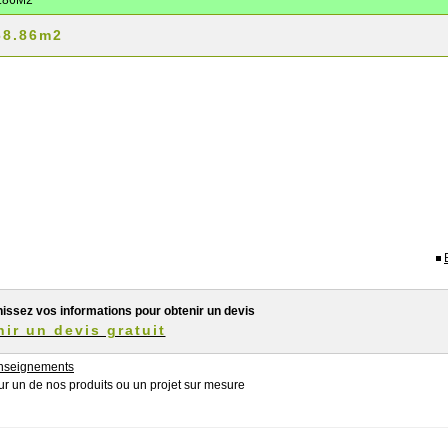
.86M2
68.86m2
CHALET Â« SAINT-ANDRÃ©Â»
Prix au tarif à partir de: 0.00€ T.T.C
Civilité
*
Monsieur
Madame
Nom
*
Prénom
*
issez vos informations pour obtenir un devis
ir un devis gratuit
Entreprise
nseignements
 un de nos produits ou un projet sur mesure
Domaine d'activité