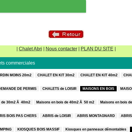
Numéro de téléphone
*

Votre message
|
Chalet Abri
|
Nous contacter
|
PLAN DU SITE
|
lets commerciales
RDIN MOINS 20m2
CHALET EN KIT 30m2
CHALET EN KIT 40m2
CHAL
Entrez le code anti-spam indiqué ci-dessous
DEMANDE DE PERMIS
CHALETS de LOISIR
MAISONS EN BOIS
MAISO
*
s de 30m2 Ã 40m2
Maisons en bois de 40m2 Ã 50 m2
Maisons en bois d
RIS BOIS PAS CHERS
ABRIS de LOISIR
ABRIS MONTAGNARD
ABRIS
MPING
KIOSQUES BOIS MASSIF
Kiosques en panneaux démontables