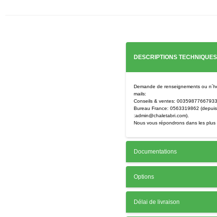
DESCRIPTIONS TECHNIQUES
Demande de renseignements ou n´hési
mails:
Conseils & ventes: 00359877667933 (
Bureau France: 0563319862 (depuis 
:admin@chaletabri.com).
Nous vous répondrons dans les plus b
Documentations
Options
Délai de livraison