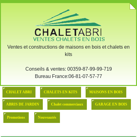
X
:: Demande devis pour l'achat
::: MODELE DE BASE
Ventes et constructions de maisons en bois et chalets en
kits
Conseils & ventes: 00359-87-99-99-719
Bureau France:06-81-07-57-77
CHALET ABRI
CHALETS EN KITS
MAISONS EN BOIS
ABRIS DE JARDIN
Chalet commerciaux
GARAGE EN BOIS
Promotions
Nouveautés