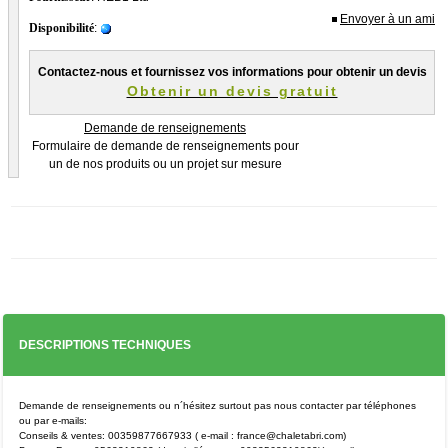
Envoyer à un ami
Disponibilité
:
Adresse de facturation
*
Contactez-nous et fournissez vos informations pour obtenir un devis
Obtenir un devis gratuit
Demande de renseignements
Formulaire de demande de renseignements pour
Code postal
un de nos produits ou un projet sur mesure
*
Ville
*
Adresse de la livraison
DESCRIPTIONS TECHNIQUES
Adresse E-mail
*
Demande de renseignements ou n´hésitez surtout pas nous contacter par téléphones
ou par e-mails:
Conseils & ventes: 00359877667933 ( e-mail : france@chaletabri.com)