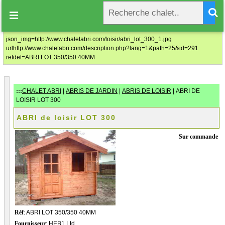
ABRI LOT 350/350 40MM

Prix au tarif à partir de: 0.00€ T.T.C
json_img=http://www.chaletabri.com/loisir/abri_lot_300_1.jpg
urlhttp://www.chaletabri.com/description.php?lang=1&path=25&id=291
refdet=ABRI LOT 350/350 40MM
Civilité
*
Monsieur
Madame
Nom
*
:::
CHALET ABRI
|
ABRIS DE JARDIN
|
ABRIS DE LOISIR
| ABRI DE
LOISIR LOT 300
Prénom
*
ABRI de loisir LOT 300
Sur commande
Entreprise
Domaine d'activité
No TVA Intracommunautaire
Réf
: ABRI LOT 350/350 40MM
Fournisseur
: HEB1 Ltd