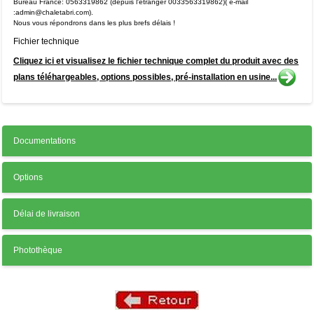
Bureau France: 0563319862 (depuis l'étranger 0033563319862)( e-mail
:admin@chaletabri.com).
Numéro de téléphone
*
Nous vous répondrons dans les plus brefs délais !
Fichier technique
Cliquez ici et visualisez le fichier technique complet du produit avec des

plans téléhargeables, options possibles, pré-installation en usine...
Votre message
Documentations
Options
Entrez le code anti-spam indiqué ci-dessous
Délai de livraison
*
Photothèque