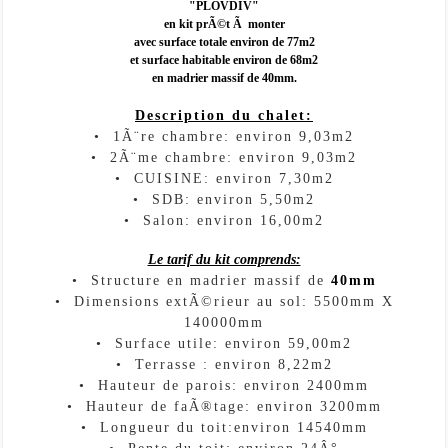
"PLOVDIV"
Numéro de téléphone
*
en kit prÃ©t Ã monter
avec surface totale environ de 77m2
et surface habitable environ de 68m2
en madrier massif de 40mm.

Votre message
Description du chalet:
• 1Ã¨re chambre: environ 9,03m2
• 2Ã¨me chambre: environ 9,03m2
• CUISINE: environ 7,30m2
• SDB: environ 5,50m2
• Salon: environ 16,00m2
Le tarif du kit comprends:
• Structure en madrier massif de
40
mm
Entrez le code anti-spam indiqué ci-dessous
• Dimensions extÃ©rieur au sol: 5500mm X
140000mm
*
• Surface utile: environ 59,00m2
• Terrasse : environ 8,22m2
• Hauteur de parois: environ 2400mm
• Hauteur de faÃ®tage: environ 3200mm
• Longueur du toit:environ 14540mm