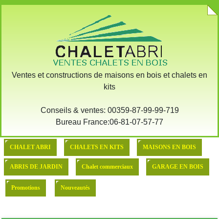
X
:: Demande devis pour l'achat
::: MODELE DE BASE
Ventes et constructions de maisons en bois et chalets en
kits
Conseils & ventes: 00359-87-99-99-719
Bureau France:06-81-07-57-77
CHALET ABRI
CHALETS EN KITS
MAISONS EN BOIS
ABRIS DE JARDIN
Chalet commerciaux
GARAGE EN BOIS
Promotions
Nouveautés