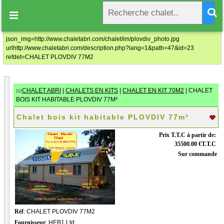
CHALET PLOVDIV 77M2

Prix au tarif à partir de: 35500.00€ T.T.C
json_img=http://www.chaletabri.com/chalet/im/plovdiv_photo.jpg
urlhttp://www.chaletabri.com/description.php?lang=1&path=47&id=23
refdet=CHALET PLOVDIV 77M2
Civilité
*
Monsieur
Madame
Nom
*
:::
CHALET ABRI
|
CHALETS EN KITS
|
CHALET EN KIT 70M2
| CHALET
BOIS KIT HABITABLE PLOVDIV 77M²
Prénom
*
Chalet bois kit habitable PLOVDIV 77m²
Prix T.T.C à partir de:
Entreprise
35500.00 €T.T.C
Sur commande
Domaine d'activité
No TVA Intracommunautaire
Réf
: CHALET PLOVDIV 77M2
Fournisseur
: HEB1 Ltd