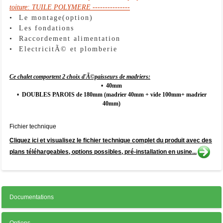
toiture: TUILE POLYMERE ---------------
• Le montage(option)
• Les fondations
• Raccordement alimentation
• ElectricitÃ© et plomberie
Ce chalet comportent 2 choix d'Ã©paisseurs de madriers:
•
40mm
•
DOUBLES PAROIS de 180mm (madrier 40mm + vide 100mm+ madrier
40mm)
Fichier technique
Cliquez ici et visualisez le fichier technique complet du produit avec des
plans téléhargeables, options possibles, pré-installation en usine...
Documentations
Options