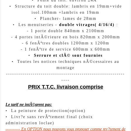
• Pente du toit: environ 24Â°
• Structure du toit double: lambris en 19mm+vide
isol.100mm +lambris en 19mm
• Plancher- lames de 28mm
• Les menuiseries -
double vitrages( 4/16/4)
:
- 1 porte double 840mm x 2100mm
- 4 portes intÃ©rieure en bois 820mm x 2000mm
- 6 fenÃªtres doubles 1200mm x 1200m
- 1 fenÃªtre de service 600mm x 600mm
•
Serrure et clÃ© sont fournies
• Toutes les notices techniques nÃ©cessaires au
montage
----------------------------------------------------------
----
PRIX T.T.C. livraison comprise
Le tarif ne intÃ©grent pas:
• La peinture de protection(option)
• Livr?e sans revÃªtement final (choix
administration loclae)
---------- En OPTION nous pouvons vous proposer comme rev?tement de