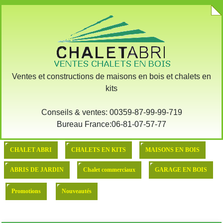
X
:: Demande devis pour l'achat
::: MODELE DE BASE
Ventes et constructions de maisons en bois et chalets en
kits
Conseils & ventes: 00359-87-99-99-719
Bureau France:06-81-07-57-77
CHALET ABRI
CHALETS EN KITS
MAISONS EN BOIS
ABRIS DE JARDIN
Chalet commerciaux
GARAGE EN BOIS
Promotions
Nouveautés