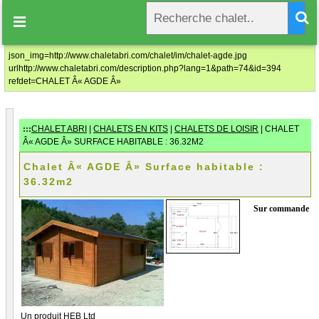
CHALET Â« AGDE Â»

Prix au tarif à partir de: 0.00€ T.T.C
json_img=http://www.chaletabri.com/chalet/im/chalet-agde.jpg
urlhttp://www.chaletabri.com/description.php?lang=1&path=74&id=394
refdet=CHALET Â« AGDE Â»
Civilité
*
Monsieur
Madame
Nom
*
:::
CHALET ABRI
|
CHALETS EN KITS
|
CHALETS DE LOISIR
| CHALET
Â« AGDE Â» SURFACE HABITABLE : 36.32M2
Prénom
*
Chalet Â« AGDE Â» Surface habitable :
36.32m2
Entreprise
Sur commande
Domaine d'activité
No TVA Intracommunautaire
Un produit HEB Ltd