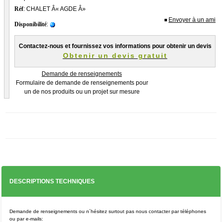
Réf
: CHALET Â« AGDE Â»
Adresse de facturation
*
Envoyer à un ami
Disponibilité
:
Contactez-nous et fournissez vos informations pour obtenir un devis
Obtenir un devis gratuit
Demande de renseignements
Code postal
*
Formulaire de demande de renseignements pour
un de nos produits ou un projet sur mesure
Ville
*
Adresse de la livraison
DESCRIPTIONS TECHNIQUES
Adresse E-mail
*
Demande de renseignements ou n´hésitez surtout pas nous contacter par téléphones
ou par e-mails: