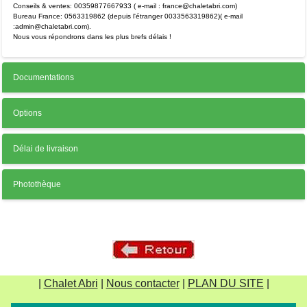
Conseils & ventes: 00359877667933 ( e-mail : france@chaletabri.com)
Numéro de téléphone
*
Bureau France: 0563319862 (depuis l'étranger 0033563319862)( e-mail
:admin@chaletabri.com).
Nous vous répondrons dans les plus brefs délais !

Votre message
Documentations
Options
Délai de livraison
Photothèque
Entrez le code anti-spam indiqué ci-dessous
*
|
Chalet Abri
|
Nous contacter
|
PLAN DU SITE
|