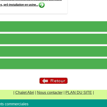
, pré-installation en usine...
|
Chalet Abri
|
Nous contacter
|
PLAN DU SITE
|
lets commerciales