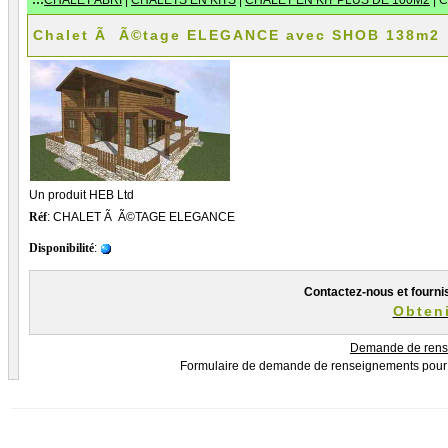
:::
CHALET ABRI
|
CHALETS EN KITS
|
CHALET EN KIT PLUS DE 100M2
| 
Chalet Ã Ã©tage ELEGANCE avec SHOB 138m2
Un produit HEB Ltd
Réf
: CHALET Ã Ã©TAGE ELEGANCE
Disponibilité
:
Contactez-nous et fourni
Obteni
Demande de rens
Formulaire de demande de renseignements pour u