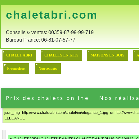
chaletabri.com
:
Conseils & ventes: 00359-87-99-99-719
Bureau France: 06-81-07-57-77
CHALET ABRI
CHALETS EN KITS
MAISONS EN BOIS
A
Promotions
Nouveautés
Prix des chalets online
Nos réalis
json_img=http://www.chaletabri.com/chalet/im/elegance_1.jpg urlhttp://www
ELEGANCE