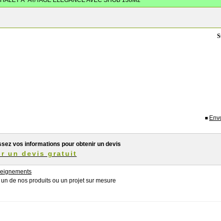
CHALET Ã Ã©TAGE ELEGANCE AVEC SHOB 138M2
CHALET Ã Ã©TAGE ELEGANCE
Prix au tarif à partir de: 0.00€ T.T.C
S
Civilité
*
Monsieur
Madame
Nom
*
Prénom
*
Envo
Entreprise
ssez vos informations pour obtenir un devis
r un devis gratuit
Domaine d'activité
eignements
n de nos produits ou un projet sur mesure
No TVA Intracommunautaire
Adresse de facturation
*