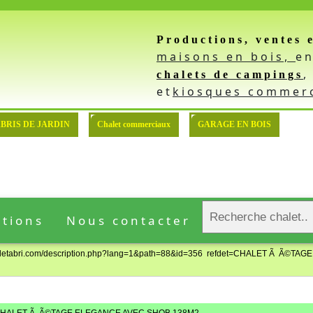
Productions, ventes 
: Demande devis pour l'achat
maisons en bois,
e
chalets de campings
et
kiosques commer
::: MODELE DE BASE
BRIS DE JARDIN
Chalet commerciaux
GARAGE EN BOIS
ations
Nous contacter
.chaletabri.com/description.php?lang=1&path=88&id=356 refdet=CHALET Ã Ã©TAGE