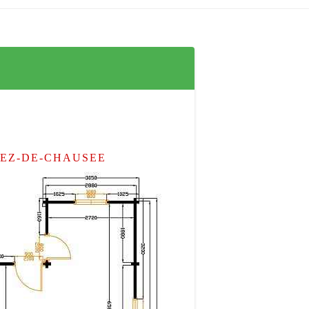
Code postal
*
Ville
*
REZ-DE-CHAUSEE
Adresse de la livraison
Adresse E-mail
*
Numéro de téléphone
*