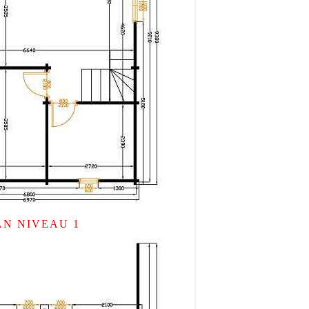

Votre message
Entrez le code anti-spam indiqué ci-dessous
*
AN NIVEAU 1